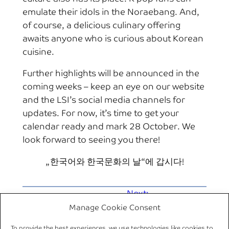
emulate their idols in the Noraebang. And,
of course, a delicious culinary offering
awaits anyone who is curious about Korean
cuisine.
Further highlights will be announced in the
coming weeks – keep an eye on our website
and the LSI’s social media channels for
updates. For now, it’s time to get your
calendar ready and mark 28 October. We
look forward to seeing you there!
„한국어와 한국문화의 날“에 갑시다!
Next:
←
Previous:
Call for
Congratulations to
Manage Cookie Consent
Applications: DFG
An Huy Tran for
Research Training Group
To provide the best experiences, we use technologies like cookies to